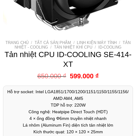
TRANG CHỦ
/
TẤT CẢ SẢN PHẨM
/
LINH KIỆN MÁY TÍNH
/
TẢN
NHIỆT - COOLING
/
TẢN NHIỆT KHÍ CPU
/
ID-COOLING
Tản nhiệt CPU ID-COOLING SE-414-
XT
650.000
₫
599.000
₫
Hỗ trợ socket: Intel LGA1851/1700/1200/1151/1150/1155/1156/
AMD AM4, AM5
TDP hỗ trợ: 220W
Công nghệ: Heatpipe Direct Touch (HDT)
4 × ống đồng Φ6mm truyền nhiệt nhanh
Lá nhôm (Aluminum Fin) diện tích tản nhiệt lớn
Kích thước quạt: 120 × 120 × 25mm