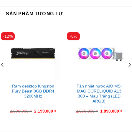
SẢN PHẨM TƯƠNG TỰ
-12%
-8%
Ram desktop Kingston
Tản nhiệt nước AIO MSI
Fury Beast 8GB DDR4
MAG CORELIQUID A13
3200MHz
360 – Màu Trắng (LED
ARGB)
2.500.000
₫
2.199.000
₫
2.050.000
₫
1.890.000
₫