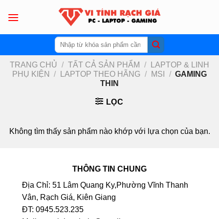
Skip
to
content
Tìm
kiếm:
TRANG CHỦ
/
TẤT CẢ SẢN PHẨM
/
LAPTOP & LINH
PHỤ KIỆN
/
LAPTOP THEO HÃNG
/
MSI
/
GAMING
THIN
LỌC
Không tìm thấy sản phẩm nào khớp với lựa chọn của bạn.
THÔNG TIN CHUNG
Địa Chỉ: 51 Lâm Quang Ky,Phường Vĩnh Thanh
Vân, Rạch Giá, Kiên Giang
ĐT: 0945.523.235