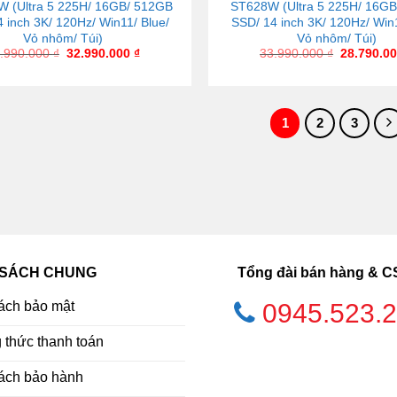
 (Ultra 5 225H/ 16GB/ 512GB
ST628W (Ultra 5 225H/ 16G
 inch 3K/ 120Hz/ Win11/ Blue/
SSD/ 14 inch 3K/ 120Hz/ Win1
Vỏ nhôm/ Túi)
Vỏ nhôm/ Túi)
.990.000
₫
32.990.000
₫
33.990.000
₫
28.790.0
1
2
3
 SÁCH CHUNG
Tổng đài bán hàng & 
ách bảo mật
0945.523.
thức thanh toán
ách bảo hành