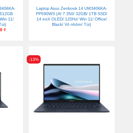
3406KA-
Laptop Asus Zenbook 14 UM3406KA-
 512GB
PP590WS (AI 7 350/ 32GB/ 1TB SSD/
Win 11/
14 inch OLED/ 120Hz/ Win 11/ Office/
Túi)
Black/ Vỏ nhôm/ Túi)
00
₫
-13%