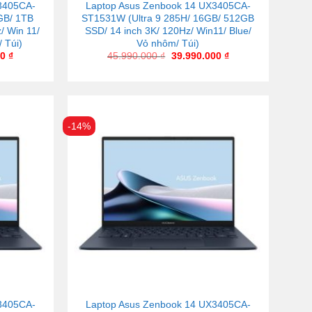
3405CA-
Laptop Asus Zenbook 14 UX3405CA-
GB/ 1TB
ST1531W (Ultra 9 285H/ 16GB/ 512GB
/ Win 11/
SSD/ 14 inch 3K/ 120Hz/ Win11/ Blue/
/ Túi)
Vỏ nhôm/ Túi)
00
₫
45.990.000
₫
39.990.000
₫
-14%
3405CA-
Laptop Asus Zenbook 14 UX3405CA-