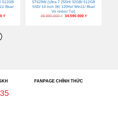
B/ 512GB
ST629W (Ultra 7 255H/ 32GB/ 512GB
1/ Blue/
SSD/ 14 inch 3K/ 120Hz/ Win11/ Blue/
Vỏ nhôm/ Túi)
00
₫
39.990.000
₫
34.590.000
₫
CSKH
FANPAGE CHÍNH THỨC
235