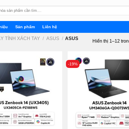
hiệu
Sản phẩm
Liên hệ
ÁY TÍNH XÁCH TAY
/
ASUS
/
ASUS
Hiển thị 1–12 tro
-19%