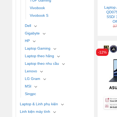
TUF Gaming
Laptop
Vivobook
QD075
Vivobook S
SSD/ 
Of
Dell
37
Gigabyte
HP
Laptop Gaming
-12%
Laptop theo hãng
Laptop theo nhu cầu
Lenovo
LG Gram
MSI
Singpc
Laptop & Linh phụ kiện
Linh kiện máy tính