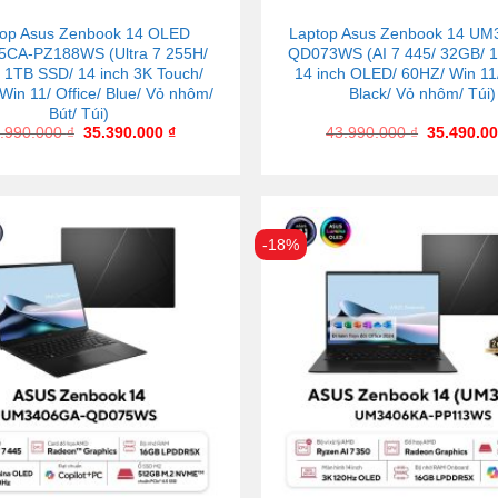
top Asus Zenbook 14 OLED
Laptop Asus Zenbook 14 U
CA-PZ188WS (Ultra 7 255H/
QD073WS (AI 7 445/ 32GB/ 
 1TB SSD/ 14 inch 3K Touch/
14 inch OLED/ 60HZ/ Win 11/
Win 11/ Office/ Blue/ Vỏ nhôm/
Black/ Vỏ nhôm/ Túi)
Bút/ Túi)
.990.000
₫
35.390.000
₫
43.990.000
₫
35.490.0
-18%