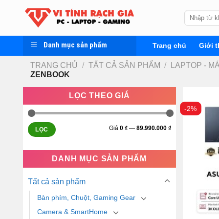
Skip
Tìm
to
kiếm:
content
Danh mục sản phẩm
Trang chủ
Giới t
TRANG CHỦ
/
TẤT CẢ SẢN PHẨM
/
LAPTOP - M
ZENBOOK
LỌC THEO GIÁ
-2%
Giá
0 ₫
—
89.990.000 ₫
LỌC
DANH MỤC SẢN PHẨM
Tất cả sản phẩm
Bàn phím, Chuột, Gaming Gear
Camera & SmartHome