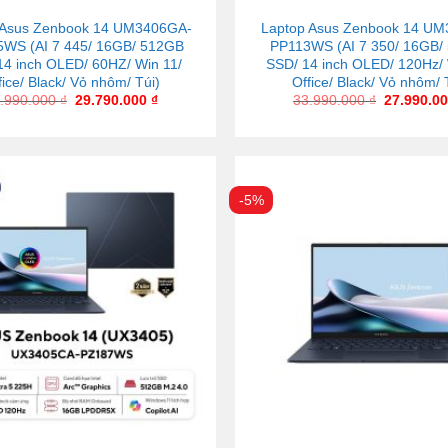
 Asus Zenbook 14 UM3406GA-
Laptop Asus Zenbook 14 UM
WS (AI 7 445/ 16GB/ 512GB
PP113WS (AI 7 350/ 16GB/
14 inch OLED/ 60HZ/ Win 11/
SSD/ 14 inch OLED/ 120Hz/ 
fice/ Black/ Vỏ nhôm/ Túi)
Office/ Black/ Vỏ nhôm/ 
.990.000
₫
29.790.000
₫
33.990.000
₫
27.990.0
-5%