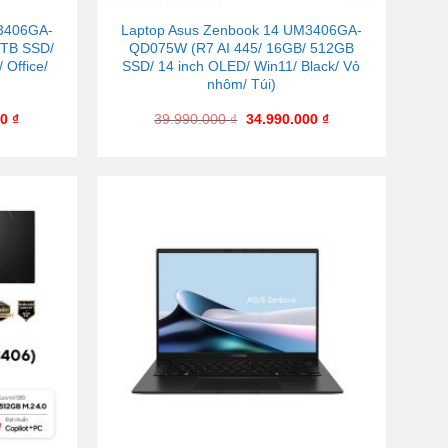
M3406GA-
Laptop Asus Zenbook 14 UM3406GA-
1TB SSD/
QD075W (R7 AI 445/ 16GB/ 512GB
 Office/
SSD/ 14 inch OLED/ Win11/ Black/ Vỏ
nhôm/ Túi)
00
₫
39.990.000
₫
34.990.000
₫