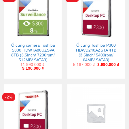
Ổ cứng camera Toshiba
Ổ cứng Toshiba P300
S300 HDWTA80UZSVA
HDWD240AZSTA 4TB
8TB (3.5Inch/ 7200rpm/
(3.5Inch/ 5400rpm/
512MB/ SATA3)
64MB/ SATA3)
11.990.000
₫
5.187.000
₫
3.990.000
₫
9.190.000
₫
-2%