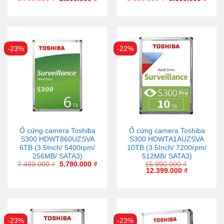
-23%
-22%
Ổ cứng camera Toshiba
Ổ cứng camera Toshiba
S300 HDWT860UZSVA
S300 HDWTA1AUZSVA
6TB (3.5Inch/ 5400rpm/
10TB (3.5Inch/ 7200rpm/
256MB/ SATA3)
512MB/ SATA3)
7.499.000
₫
5.790.000
₫
15.990.000
₫
12.399.000
₫
-23%
-23%