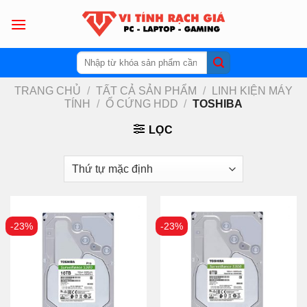
Skip
to
content
Tìm
kiếm:
TRANG CHỦ
/
TẤT CẢ SẢN PHẨM
/
LINH KIỆN MÁY
TÍNH
/
Ổ CỨNG HDD
/
TOSHIBA
LỌC
-23%
-23%