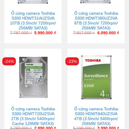
Ổ cứng camera Toshiba
Ổ cứng camera Toshiba
S300 HDWT31AUZSVA
S300 HDWT380UZSVA
10TB (3.5Inch/ 7200rpm/
8TB (3.5Inch/ 7200rpm/
256MB/ SATA3)
256MB/ SATA3)
7.787.000
₫
5.990.000
₫
7.917.000
₫
6.090.000
₫
-24%
-23%
Ổ cứng camera Toshiba
Ổ cứng camera Toshiba
S300 HDWT720UZSVA
S300 HDWT840UZSVA
2TB (3.5Inch/ 5400rpm/
4TB (3.5Inch/ 5400rpm/
Cache 128MB/ SATA3)
256MB/ SATA3)
3.790.000
₫
2.890.000
₫
5.199.000
₫
3.990.000
₫