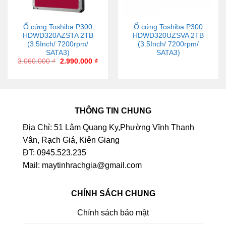
Ổ cứng Toshiba P300
Ổ cứng Toshiba P300
HDWD320AZSTA 2TB
HDWD320UZSVA 2TB
(3.5Inch/ 7200rpm/
(3.5Inch/ 7200rpm/
SATA3)
SATA3)
3.060.000
₫
2.990.000
₫
THÔNG TIN CHUNG
Địa Chỉ: 51 Lâm Quang Ky,Phường Vĩnh Thanh
Vân, Rạch Giá, Kiên Giang
ĐT: 0945.523.235
Mail: maytinhrachgia@gmail.com
CHÍNH SÁCH CHUNG
Chính sách bảo mật