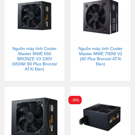
Nguồn máy tính Cooler
Nguồn máy tính Cooler
Master MWE 650
Master MWE 700W V2
BRONZE V3 230V
(80 Plus Bronze/ ATX/
(650W/ 80 Plus Bronze/
Đen)
ATX/ Đen)
-9%