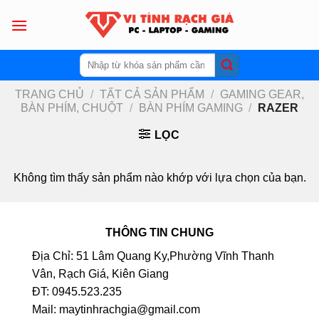
Skip
to
content
Tìm
kiếm:
TRANG CHỦ
/
TẤT CẢ SẢN PHẨM
/
GAMING GEAR,
BÀN PHÍM, CHUỘT
/
BÀN PHÍM GAMING
/
RAZER
LỌC
Không tìm thấy sản phẩm nào khớp với lựa chọn của bạn.
THÔNG TIN CHUNG
Địa Chỉ: 51 Lâm Quang Ky,Phường Vĩnh Thanh
Vân, Rạch Giá, Kiên Giang
ĐT: 0945.523.235
Mail: maytinhrachgia@gmail.com