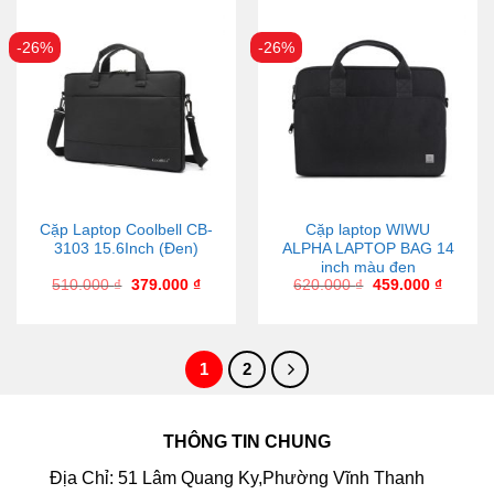
-26%
-26%
Cặp Laptop Coolbell CB-
Cặp laptop WIWU
3103 15.6Inch (Đen)
ALPHA LAPTOP BAG 14
inch màu đen
510.000
₫
379.000
₫
620.000
₫
459.000
₫
1
2
THÔNG TIN CHUNG
Địa Chỉ: 51 Lâm Quang Ky,Phường Vĩnh Thanh