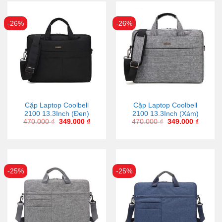
-26%
-26%
Cặp Laptop Coolbell
Cặp Laptop Coolbell
2100 13.3Inch (Đen)
2100 13.3Inch (Xám)
470.000
₫
349.000
₫
470.000
₫
349.000
₫
-25%
-25%