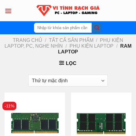
Skip
to
content
Tìm
kiếm:
TRANG CHỦ
/
TẤT CẢ SẢN PHẨM
/
PHỤ KIỆN
LAPTOP, PC, NGHE NHÌN
/
PHỤ KIỆN LAPTOP
/
RAM
LAPTOP
LỌC
-11%