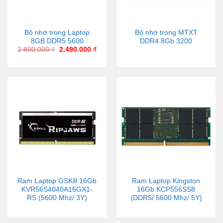
Bộ nhớ trong Laptop
Bộ nhớ trong MTXT
8GB DDR5 5600
DDR4 8Gb 3200
2.800.000
₫
2.490.000
₫
Ram Laptop GSKill 16Gb
Ram Laptop Kingston
KVR56S4040A16GX1-
16Gb KCP556SS8
RS (5600 Mhz/ 3Y)
(DDR5/ 5600 Mhz/ 5Y)