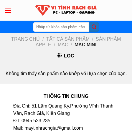
Skip
to
content
Tìm
kiếm:
TRANG CHỦ
/
TẤT CẢ SẢN PHẨM
/
SẢN PHẨM
APPLE
/
MAC
/
MAC MINI
LỌC
Không tìm thấy sản phẩm nào khớp với lựa chọn của bạn.
THÔNG TIN CHUNG
Địa Chỉ: 51 Lâm Quang Ky,Phường Vĩnh Thanh
Vân, Rạch Giá, Kiên Giang
ĐT: 0945.523.235
Mail: maytinhrachgia@gmail.com