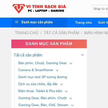
Skip
Tìm
to
kiếm:
content
Danh mục sản phẩm
Trang chủ
Giới t
TRANG CHỦ
/
TẤT CẢ SẢN PHẨM
/
MÀN HÌNH M
DANH MỤC SẢN PHẨM
Tất cả sản phẩm
Bàn phím, Chuột, Gaming Gear
Camera & SmartHome
Danh mục test SP tương đương
Dịch vụ sửa chữa, lắp đặt
Điện thoại, Tablet & Phụ kiện
Gaming Gear, Bàn phím, Chuột
Gaming Gear, Bàn, Ghế, Stream