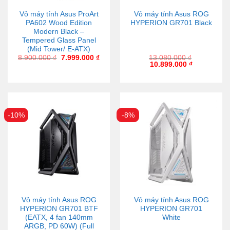
Vỏ máy tính Asus ProArt
Vỏ máy tính Asus ROG
PA602 Wood Edition
HYPERION GR701 Black
Modern Black –
Tempered Glass Panel
(Mid Tower/ E-ATX)
8.900.000
₫
7.999.000
₫
13.080.000
₫
10.899.000
₫
-10%
-8%
Vỏ máy tính Asus ROG
Vỏ máy tính Asus ROG
HYPERION GR701 BTF
HYPERION GR701
(EATX, 4 fan 140mm
White
ARGB, PD 60W) (Full