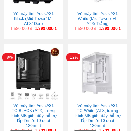
Vỏ máy tính Asus A21
Vỏ máy tính Asus A21
Black (Mid Tower/ M-
White (Mid Tower/ M-
ATX/ Đen)
ATX/ Trắng)
1.590.000
₫
1.399.000
₫
1.590.000
₫
1.399.000
₫
-8%
-12%
Vỏ máy tính Asus A31
Vỏ máy tính Asus A31
TG BLACK (ATX, tương
TG White (ATX, tương
thích MB giấu dây, hỗ trợ
thích MB giấu dây, hỗ trợ
lắp lên tới 10 quạt
lắp lên tới 10 quạt
120mm)
120mm)
1.950.000
₫
1.799.000
₫
2.050.000
₫
1.799.000
₫