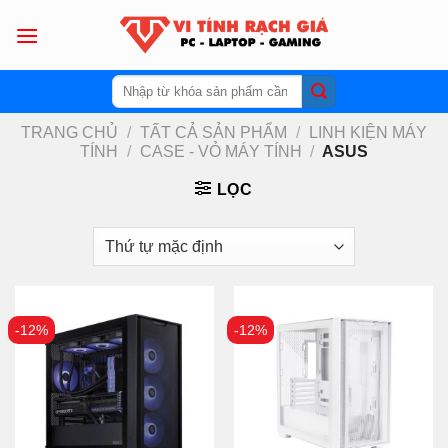
Skip
to
content
Tìm
kiếm:
TRANG CHỦ
/
TẤT CẢ SẢN PHẨM
/
LINH KIỆN MÁY
TÍNH
/
CASE - VỎ MÁY TÍNH
/
ASUS
LỌC
-12%
-12%