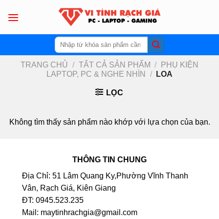
Skip
to
content
Tìm
kiếm:
TRANG CHỦ
/
TẤT CẢ SẢN PHẨM
/
PHỤ KIỆN
LAPTOP, PC & NGHE NHÌN
/
LOA
LỌC
Không tìm thấy sản phẩm nào khớp với lựa chọn của bạn.
THÔNG TIN CHUNG
Địa Chỉ: 51 Lâm Quang Ky,Phường Vĩnh Thanh
Vân, Rạch Giá, Kiên Giang
ĐT: 0945.523.235
Mail: maytinhrachgia@gmail.com