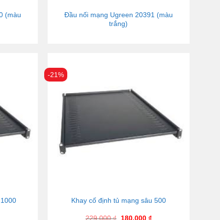
0 (màu
Đầu nối mạng Ugreen 20391 (màu
trắng)
-21%
u 1000
Khay cố định tủ mạng sâu 500
229.000
₫
180.000
₫