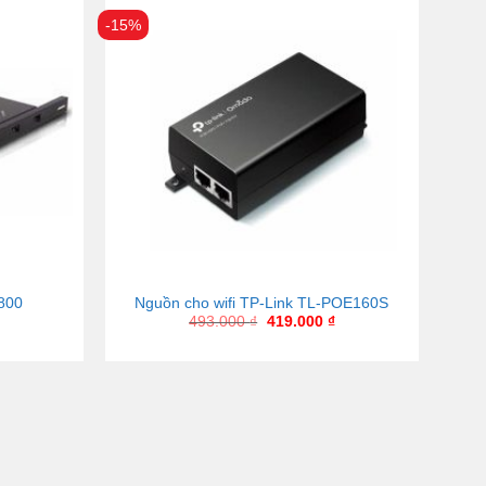
-15%
 800
Nguồn cho wifi TP-Link TL-POE160S
493.000
₫
419.000
₫