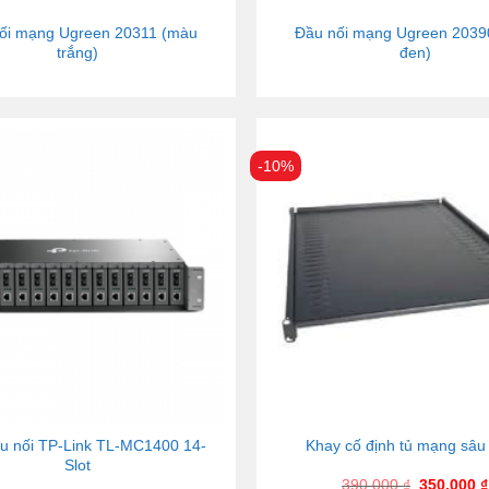
ối mạng Ugreen 20311 (màu
Đầu nối mạng Ugreen 2039
trắng)
đen)
-10%
́u nối TP-Link TL-MC1400 14-
Khay cố định tủ mạng sâ
Slot
390.000
₫
350.000
₫