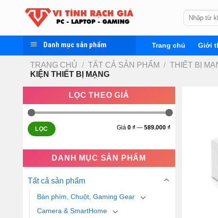
Skip
Tìm
to
kiếm:
content
Danh mục sản phẩm
Trang chủ
Giới t
TRANG CHỦ
/
TẤT CẢ SẢN PHẨM
/
THIẾT BỊ M
KIỆN THIẾT BỊ MẠNG
LỌC THEO GIÁ
Giá
0 ₫
—
589.000 ₫
LỌC
DANH MỤC SẢN PHẨM
Tất cả sản phẩm
Bàn phím, Chuột, Gaming Gear
Camera & SmartHome