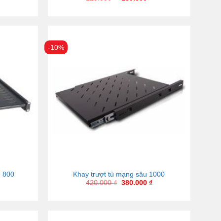
-10%
u 800
Khay trượt tủ mạng sâu 1000
420.000
₫
380.000
₫