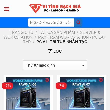
Skip
to
content
Tìm
kiếm:
TRANG CHỦ
/
TẤT CẢ SẢN PHẨM
/
SERVER &
WORKSTATION
/
MÁY TRẠM WORKSTATION - PC LẮP
RÁP
/
PC AI - TRÍ TUỆ NHÂN TẠO
LỌC
-7%
-7%