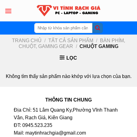
Skip
to
content
Tìm
kiếm:
TRANG CHỦ
/
TẤT CẢ SẢN PHẨM
/
BÀN PHÍM,
CHUỘT, GAMING GEAR
/
CHUỘT GAMING
LỌC
Không tìm thấy sản phẩm nào khớp với lựa chọn của bạn.
THÔNG TIN CHUNG
Địa Chỉ: 51 Lâm Quang Ky,Phường Vĩnh Thanh
Vân, Rạch Giá, Kiên Giang
ĐT: 0945.523.235
Mail: maytinhrachgia@gmail.com