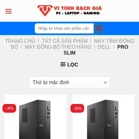
Skip
to
content
Tìm
kiếm:
TRANG CHỦ
/
TẤT CẢ SẢN PHẨM
/
MÁY TÍNH ĐỒNG
BỘ
/
MÁY ĐỒNG BỘ THEO HÃNG
/
DELL
/
PRO
SLIM
LỌC
-4%
-6%