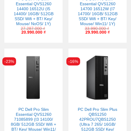
Essential QVS1260
Essential QVS1260
14400 16512U (I5
14700 16512W (I7
14400/ 16GB/ 512GB
14700/ 16GB/ 512GB
SSD/ Wifi + BT/ Key/
SSD/ Wifi + BT/ Key/
Mouse/ NoOS/ 1Y)
Mouse/ Win11/ 1Y)
27.287.000
₫
33.990.000
₫
20.990.000
₫
29.990.000
₫
-23%
-16%
PC Dell Pro Slim
PC Dell Pro Slim Plus
Essential QVS1260
QBS1250
71085899 (I3 14100/
42PROU7QBS1250
8GB/ 512GB SSD/ Wifi +
(Ultra 7 265/ 16GB/
BT/ Key/ Mouse/ Win11/
512GB SSD/ Key/