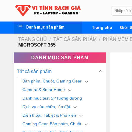
Skip
Tìm
to
kiếm:
content
Danh mục sản phẩm
Trang chủ
Giới t
TRANG CHỦ
/
TẤT CẢ SẢN PHẨM
/
PHẦN MỀM 
MICROSOFT 365
DANH MỤC SẢN PHẨM
Tất cả sản phẩm
Bàn phím, Chuột, Gaming Gear
Camera & SmartHome
Danh mục test SP tương đương
Dịch vụ sửa chữa, lắp đặt
Điện thoại, Tablet & Phụ kiện
Gaming Gear, Bàn phím, Chuột