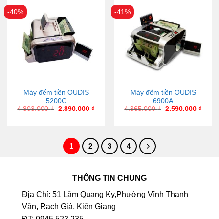
-40%
-41%
Máy đếm tiền OUDIS
Máy đếm tiền OUDIS
5200C
6900A
4.803.000
₫
2.890.000
₫
4.365.000
₫
2.590.000
₫
1
2
3
4
THÔNG TIN CHUNG
Địa Chỉ: 51 Lâm Quang Ky,Phường Vĩnh Thanh
Vân, Rạch Giá, Kiên Giang
ĐT: 0945.523.235