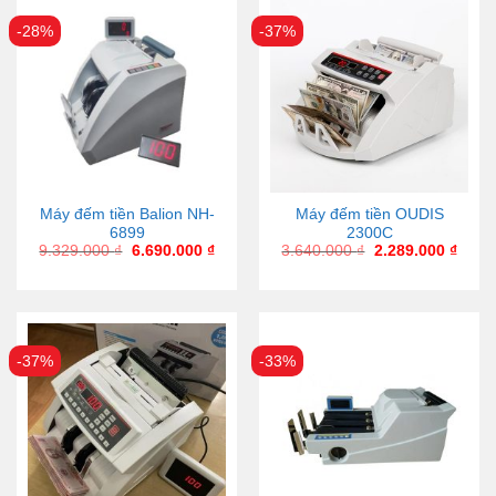
-28%
-37%
Máy đếm tiền Balion NH-
Máy đếm tiền OUDIS
6899
2300C
9.329.000
₫
6.690.000
₫
3.640.000
₫
2.289.000
₫
-37%
-33%