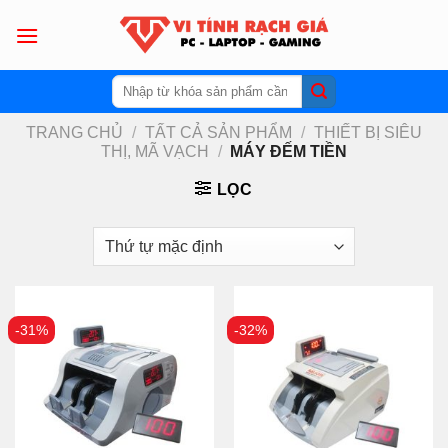
Skip
to
content
Tìm
kiếm:
TRANG CHỦ
/
TẤT CẢ SẢN PHẨM
/
THIẾT BỊ SIÊU
THỊ, MÃ VẠCH
/
MÁY ĐẾM TIỀN
LỌC
-31%
-32%