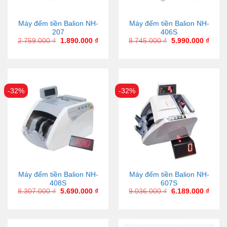
Máy đếm tiền Balion NH-
Máy đếm tiền Balion NH-
207
406S
2.759.000
₫
1.890.000
₫
8.745.000
₫
5.990.000
₫
-32%
-32%
Máy đếm tiền Balion NH-
Máy đếm tiền Balion NH-
408S
607S
8.307.000
₫
5.690.000
₫
9.036.000
₫
6.189.000
₫