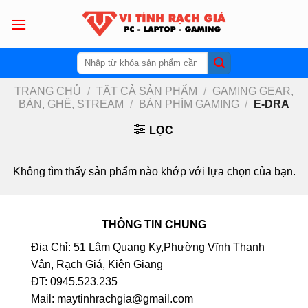
Skip
to
content
Tìm
kiếm:
TRANG CHỦ
/
TẤT CẢ SẢN PHẨM
/
GAMING GEAR,
BÀN, GHẾ, STREAM
/
BÀN PHÍM GAMING
/
E-DRA
LỌC
Không tìm thấy sản phẩm nào khớp với lựa chọn của bạn.
THÔNG TIN CHUNG
Địa Chỉ: 51 Lâm Quang Ky,Phường Vĩnh Thanh
Vân, Rạch Giá, Kiên Giang
ĐT: 0945.523.235
Mail: maytinhrachgia@gmail.com