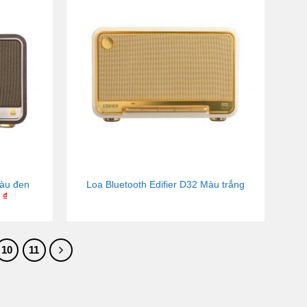
Màu đen
Loa Bluetooth Edifier D32 Màu trắng
0
₫
10
11