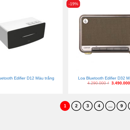
-19%
uetooth Edifier D12 Màu trắng
Loa Bluetooth Edifier D32 
4.290.000
₫
3.490.00
1
2
3
4
…
9