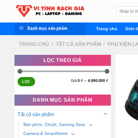
Skip
Tìm
to
kiếm:
content
Danh mục sản phẩm
Trang chủ
Giới t
TRANG CHỦ
/
TẤT CẢ SẢN PHẨM
/
PHỤ KIỆN L
LỌC THEO GIÁ
Giá
0 ₫
—
6.990.000 ₫
LỌC
DANH MỤC SẢN PHẨM
Tất cả sản phẩm
Bàn phím, Chuột, Gaming Gear
Camera & SmartHome