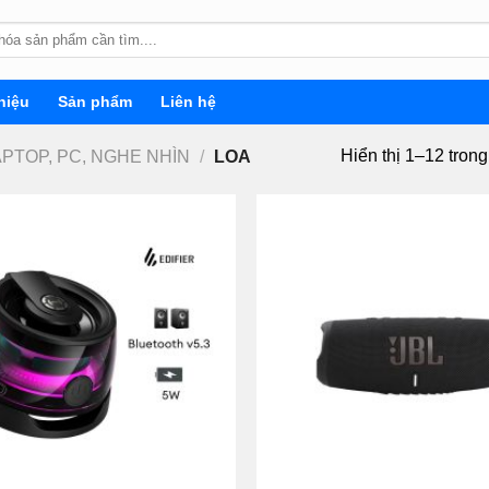
hiệu
Sản phẩm
Liên hệ
Hiển thị 1–12 tron
APTOP, PC, NGHE NHÌN
/
LOA