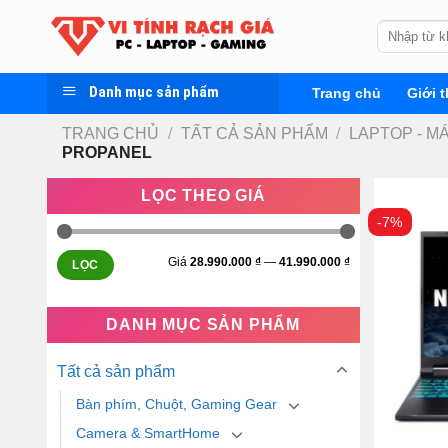
Skip
Tìm
to
kiếm:
content
Danh mục sản phẩm
Trang chủ
Giới t
TRANG CHỦ
/
TẤT CẢ SẢN PHẨM
/
LAPTOP - M
PROPANEL
LỌC THEO GIÁ
-7%
Giá
28.990.000 ₫
—
41.990.000 ₫
LỌC
DANH MỤC SẢN PHẨM
Tất cả sản phẩm
Bàn phím, Chuột, Gaming Gear
Camera & SmartHome