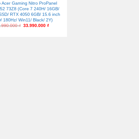
 Acer Gaming Nitro ProPanel
52 73Z8 (Core 7 240H/ 16GB/
SD/ RTX 4050 6GB/ 15.6 inch
 180Hz/ Win11/ Black/ 2Y)
.990.000
₫
33.990.000
₫