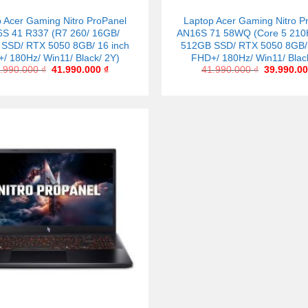
 Acer Gaming Nitro ProPanel
Laptop Acer Gaming Nitro P
S 41 R337 (R7 260/ 16GB/
AN16S 71 58WQ (Core 5 210
SSD/ RTX 5050 8GB/ 16 inch
512GB SSD/ RTX 5050 8GB/ 
/ 180Hz/ Win11/ Black/ 2Y)
FHD+/ 180Hz/ Win11/ Blac
.990.000
₫
41.990.000
₫
41.990.000
₫
39.990.0