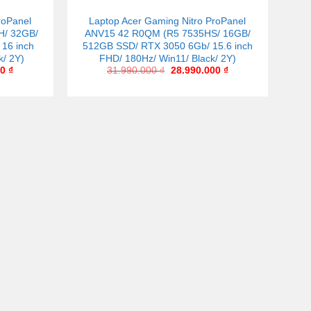
roPanel
Laptop Acer Gaming Nitro ProPanel
H/ 32GB/
ANV15 42 R0QM (R5 7535HS/ 16GB/
16 inch
512GB SSD/ RTX 3050 6Gb/ 15.6 inch
k/ 2Y)
FHD/ 180Hz/ Win11/ Black/ 2Y)
00
₫
31.990.000
₫
28.990.000
₫