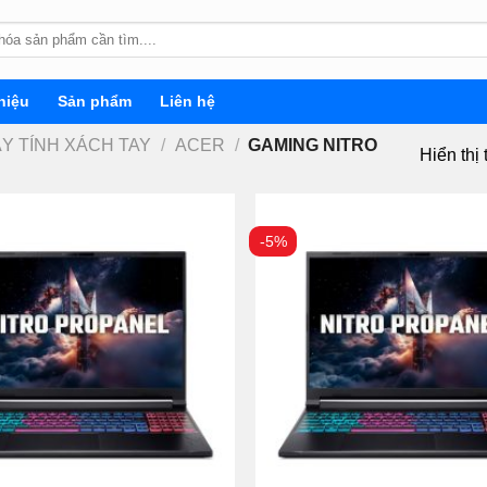
hiệu
Sản phẩm
Liên hệ
ÁY TÍNH XÁCH TAY
/
ACER
/
GAMING NITRO
Hiển thị 
-5%