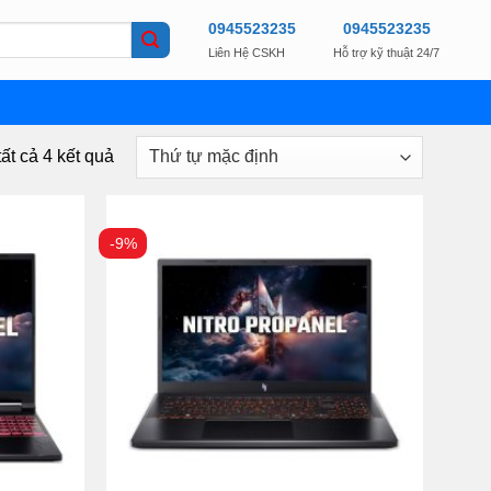
0945523235
0945523235
Liên Hệ CSKH
Hỗ trợ kỹ thuật 24/7
tất cả 4 kết quả
-9%