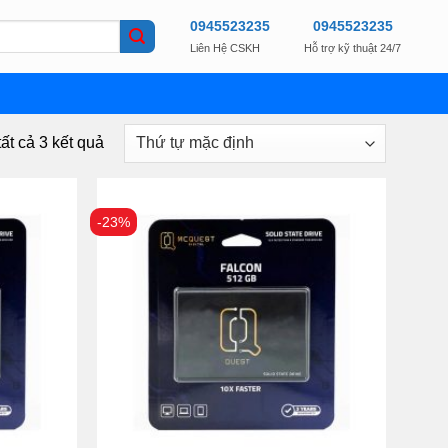
0945523235
0945523235
Liên Hệ CSKH
Hỗ trợ kỹ thuật 24/7
tất cả 3 kết quả
-23%