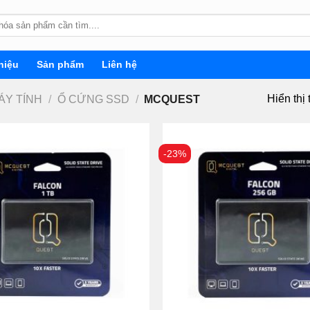
hiệu
Sản phẩm
Liên hệ
Hiển thị 
ÁY TÍNH
/
Ổ CỨNG SSD
/
MCQUEST
-23%