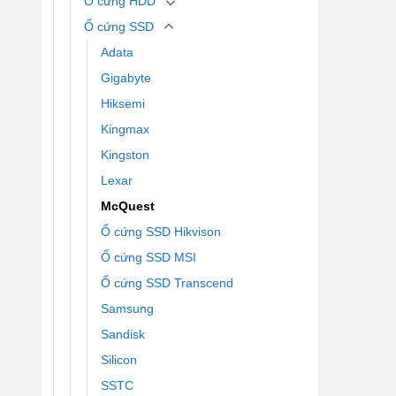
Ổ cứng HDD
Ổ cứng SSD
Adata
Gigabyte
Hiksemi
Kingmax
Kingston
Lexar
McQuest
Ổ cứng SSD Hikvison
Ổ cứng SSD MSI
Ổ cứng SSD Transcend
Samsung
Sandisk
Silicon
SSTC