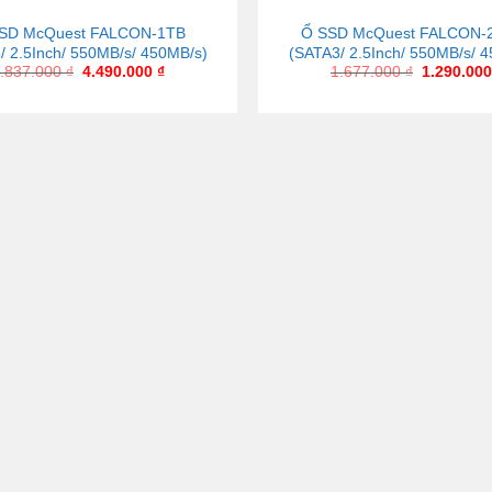
SD McQuest FALCON-1TB
Ổ SSD McQuest FALCON-
/ 2.5Inch/ 550MB/s/ 450MB/s)
(SATA3/ 2.5Inch/ 550MB/s/ 
.837.000
₫
4.490.000
₫
1.677.000
₫
1.290.00