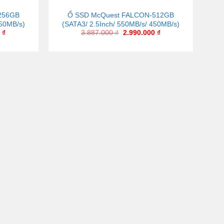
256GB
Ổ SSD McQuest FALCON-512GB
450MB/s)
(SATA3/ 2.5Inch/ 550MB/s/ 450MB/s)
0
₫
3.887.000
₫
2.990.000
₫