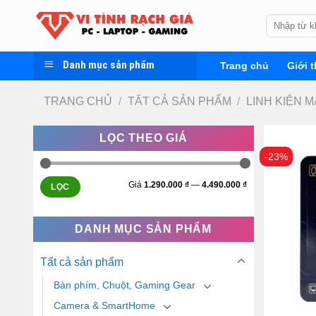
Skip
Tìm
to
kiếm:
content
Danh mục sản phẩm
Trang chủ
Giới t
TRANG CHỦ
/
TẤT CẢ SẢN PHẨM
/
LINH KIỆN M
LỌC THEO GIÁ
-23%
Giá
1.290.000 ₫
—
4.490.000 ₫
LỌC
DANH MỤC SẢN PHẨM
Tất cả sản phẩm
Bàn phím, Chuột, Gaming Gear
Camera & SmartHome