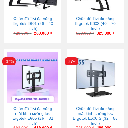
Chân đế Tivi đa năng
Chân đế Tivi đa năng
Ergotek E601 (26 – 40
Ergotek E602 (40 – 70
Inch)
Inch)
428.000
₫
269.000
₫
523.000
₫
329.000
₫
-37%
-37%
Chân đế Tivi đa năng
Chân đế Tivi đa năng
mặt kính cường lực
mặt kính cường lực
Ergotek E605 (26 – 32
Ergotek E606-S (32 – 55
Inch)
Inch)
698.000
₫
439.000
₫
793.000
₫
499.000
₫