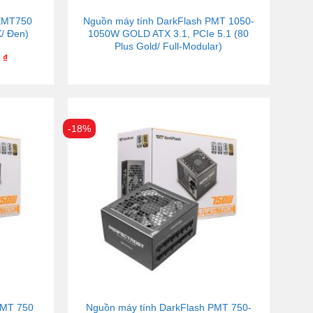
 EMT750
Nguồn máy tính DarkFlash PMT 1050-
X/ Đen)
1050W GOLD ATX 3.1, PCIe 5.1 (80
Plus Gold/ Full-Modular)
0
₫
-18%
PMT 750
Nguồn máy tính DarkFlash PMT 750-