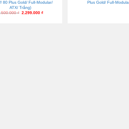
 80 Plus Gold/ Full-Modular/
Plus Gold/ Full-Modula
ATX/ Trắng)
.500.000
₫
2.299.000
₫