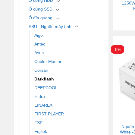
Ổ cứng HDD
1250W 
Ổ cứng SSD
Ổ đĩa quang
PSU - Nguồn máy tính
Aigo
Antec
-8%
Asus
Cooler Master
Corsair
Darkflash
DEEPCOOL
E-dra
EINAREX
FIRST PLAYER
FSP
Nguồn 
Fujitek
White -