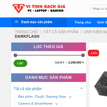
Skip
Tìm
to
kiếm:
content
Danh mục sản phẩm
Trang chủ
Giới t
TRANG CHỦ
/
TẤT CẢ SẢN PHẨM
/
LINH KIỆN M
DARKFLASH
LỌC THEO GIÁ
-14%
Giá
0 ₫
—
2.299.000 ₫
LỌC
DANH MỤC SẢN PHẨM
Tất cả sản phẩm
Bàn phím, Chuột, Gaming Gear
Camera & SmartHome