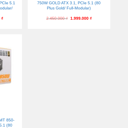
PCIe 5.1
750W GOLD ATX 3.1, PCIe 5.1 (80
odular/
Plus Gold/ Full-Modular)
0
₫
2.450.000
₫
1.999.000
₫
PMT 850-
5.1 (80