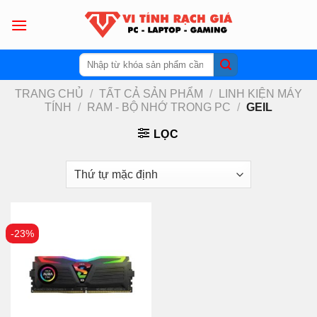
Skip
to
content
Tìm
kiếm:
TRANG CHỦ
/
TẤT CẢ SẢN PHẨM
/
LINH KIỆN MÁY
TÍNH
/
RAM - BỘ NHỚ TRONG PC
/
GEIL
LỌC
-23%