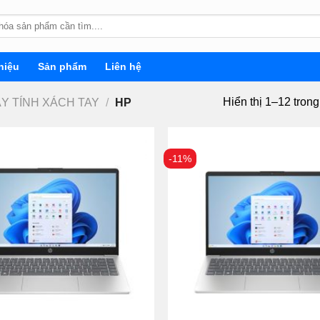
hiệu
Sản phẩm
Liên hệ
Hiển thị 1–12 tron
ÁY TÍNH XÁCH TAY
/
HP
-11%