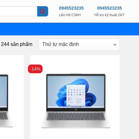
0945523235
0945523235
Liên Hệ CSKH
Hỗ trợ kỹ thuật 24/7
g 244 sản phẩm
-14%