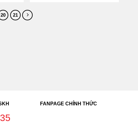
20
21
CSKH
FANPAGE CHÍNH THỨC
235