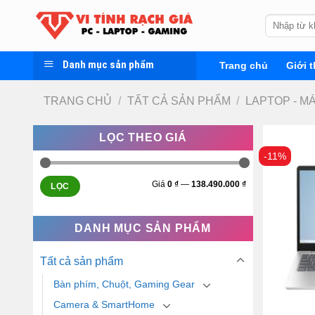
Skip
Tìm
to
kiếm:
content
Danh mục sản phẩm
Trang chủ
Giới t
TRANG CHỦ
/
TẤT CẢ SẢN PHẨM
/
LAPTOP - M
LỌC THEO GIÁ
-11%
Giá
0 ₫
—
138.490.000 ₫
LỌC
DANH MỤC SẢN PHẨM
Tất cả sản phẩm
Bàn phím, Chuột, Gaming Gear
Camera & SmartHome