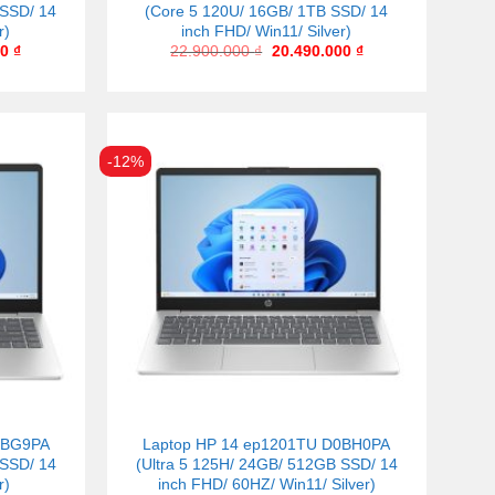
 SSD/ 14
(Core 5 120U/ 16GB/ 1TB SSD/ 14
r)
inch FHD/ Win11/ Silver)
00
₫
22.900.000
₫
20.490.000
₫
-12%
0BG9PA
Laptop HP 14 ep1201TU D0BH0PA
 SSD/ 14
(Ultra 5 125H/ 24GB/ 512GB SSD/ 14
r)
inch FHD/ 60HZ/ Win11/ Silver)