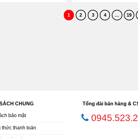
1
2
3
4
…
19
 SÁCH CHUNG
Tổng đài bán hàng & 
ách bảo mật
0945.523.
thức thanh toán