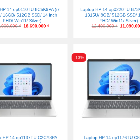
 HP 14 ep0110TU 8C5K9PA (i7
Laptop HP 14 ep0220TU B73
/ 16GB/ 512GB SSD/ 14 inch
1315U/ 8GB/ 512GB SSD/ 1
FHD/ Win11/ Silver)
FHD/ Win11/ Silver)
.900.000
₫
18.690.000
₫
12.400.000
₫
11.090.0
-13%
p HP 14 ep1137TU C2CY8PA
Laptop HP 14 ep1176TU C