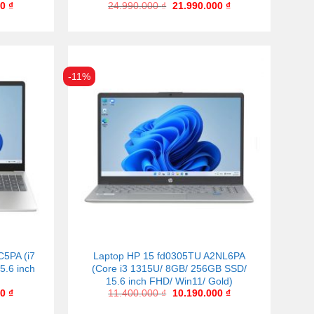
00
₫
24.990.000
₫
21.990.000
₫
-11%
C5PA (i7
Laptop HP 15 fd0305TU A2NL6PA
5.6 inch
(Core i3 1315U/ 8GB/ 256GB SSD/
15.6 inch FHD/ Win11/ Gold)
00
₫
11.400.000
₫
10.190.000
₫