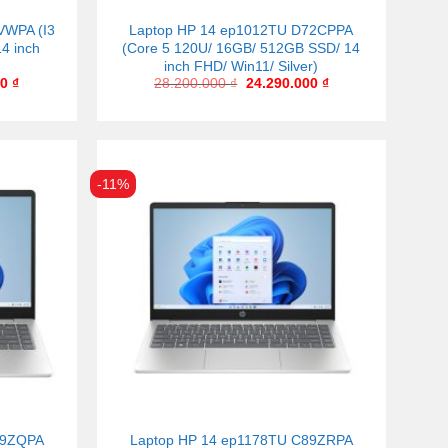
VWPA (I3
Laptop HP 14 ep1012TU D72CPPA
4 inch
(Core 5 120U/ 16GB/ 512GB SSD/ 14
inch FHD/ Win11/ Silver)
00
₫
28.200.000
₫
24.290.000
₫
-11%
89ZQPA
Laptop HP 14 ep1178TU C89ZRPA