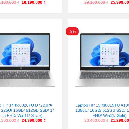
.100.000
₫
16.190.000
₫
29.100.000
₫
25.990.0
-9%
p HP 14 hc0028TU D72BJPA
Laptop HP 15 fd0015TU A19
 5 225U/ 16GB/ 512GB SSD/ 14
1355U/ 16GB/ 512GB SSD/ 1
inch FHD/ Win11/ Silver)
FHD/ Win11/ Gold)
.300.000
₫
24.990.000
₫
23.400.000
₫
21.290.0