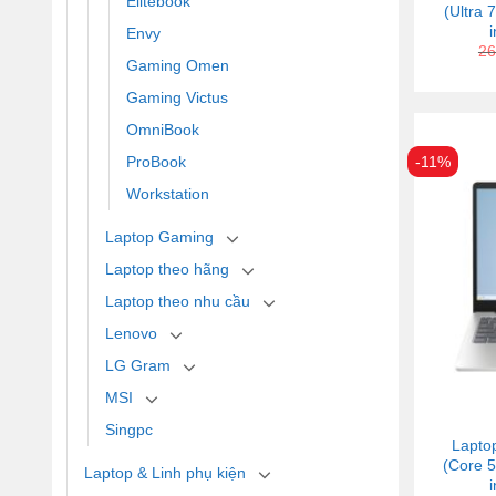
Elitebook
(Ultra
Envy
26
Gaming Omen
Gaming Victus
OmniBook
ProBook
-11%
Workstation
Laptop Gaming
Laptop theo hãng
Laptop theo nhu cầu
Lenovo
LG Gram
MSI
Singpc
Lapto
(Core 
Laptop & Linh phụ kiện