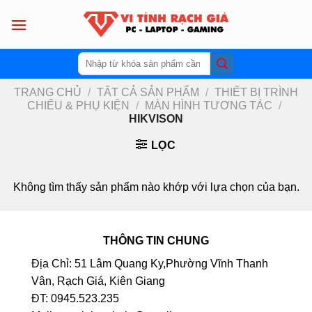
Skip
to
content
Tìm
kiếm:
TRANG CHỦ
/
TẤT CẢ SẢN PHẨM
/
THIẾT BỊ TRÌNH
CHIẾU & PHỤ KIỆN
/
MÀN HÌNH TƯƠNG TÁC
/
HIKVISON
LỌC
Không tìm thấy sản phẩm nào khớp với lựa chọn của bạn.
THÔNG TIN CHUNG
Địa Chỉ: 51 Lâm Quang Ky,Phường Vĩnh Thanh
Vân, Rạch Giá, Kiên Giang
ĐT: 0945.523.235