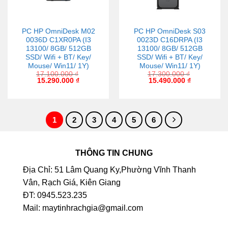
PC HP OmniDesk M02
PC HP OmniDesk S03
0036D C1XR0PA (I3
0023D C16DRPA (I3
13100/ 8GB/ 512GB
13100/ 8GB/ 512GB
SSD/ Wifi + BT/ Key/
SSD/ Wifi + BT/ Key/
Mouse/ Win11/ 1Y)
Mouse/ Win11/ 1Y)
17.100.000
₫
17.300.000
₫
15.290.000
₫
15.490.000
₫
1
2
3
4
5
6
THÔNG TIN CHUNG
Địa Chỉ: 51 Lâm Quang Ky,Phường Vĩnh Thanh
Vân, Rạch Giá, Kiên Giang
ĐT: 0945.523.235
Mail: maytinhrachgia@gmail.com