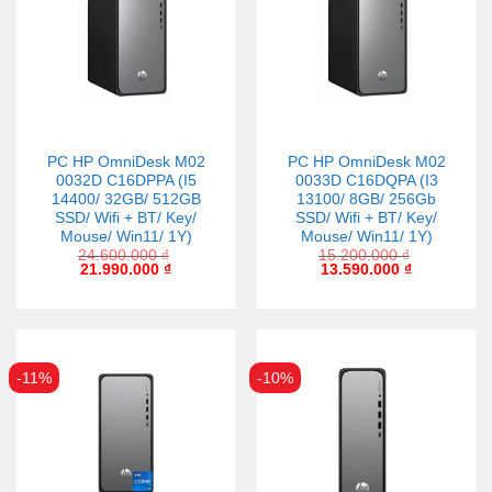
PC HP OmniDesk M02
PC HP OmniDesk M02
0032D C16DPPA (I5
0033D C16DQPA (I3
14400/ 32GB/ 512GB
13100/ 8GB/ 256Gb
SSD/ Wifi + BT/ Key/
SSD/ Wifi + BT/ Key/
Mouse/ Win11/ 1Y)
Mouse/ Win11/ 1Y)
24.600.000
₫
15.200.000
₫
21.990.000
₫
13.590.000
₫
-11%
-10%