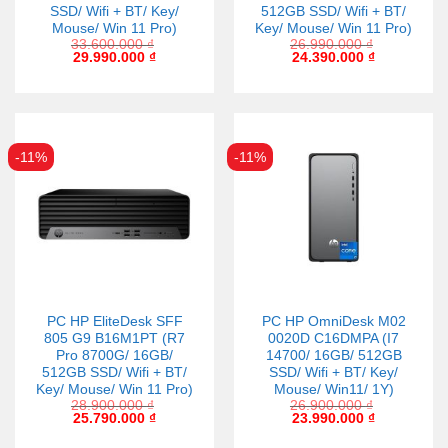
SSD/ Wifi + BT/ Key/
512GB SSD/ Wifi + BT/
Mouse/ Win 11 Pro)
Key/ Mouse/ Win 11 Pro)
33.600.000
₫
26.990.000
₫
29.990.000
₫
24.390.000
₫
-11%
-11%
PC HP EliteDesk SFF
PC HP OmniDesk M02
805 G9 B16M1PT (R7
0020D C16DMPA (I7
Pro 8700G/ 16GB/
14700/ 16GB/ 512GB
512GB SSD/ Wifi + BT/
SSD/ Wifi + BT/ Key/
Key/ Mouse/ Win 11 Pro)
Mouse/ Win11/ 1Y)
28.900.000
₫
26.900.000
₫
25.790.000
₫
23.990.000
₫