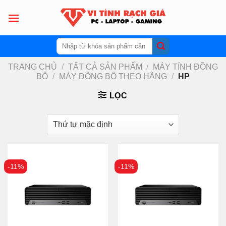
Skip
to
content
Tìm
kiếm:
TRANG CHỦ
/
TẤT CẢ SẢN PHẨM
/
MÁY TÍNH ĐỒNG
BỘ
/
MÁY ĐỒNG BỘ THEO HÃNG
/
HP
LỌC
-11%
-11%