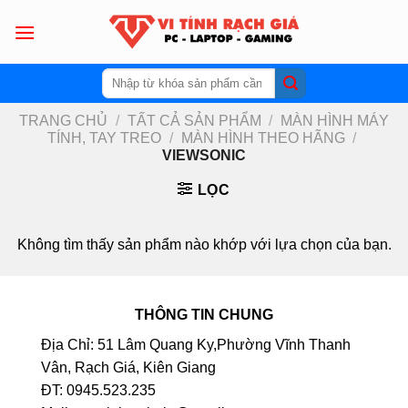
Skip
to
content
Tìm
kiếm:
TRANG CHỦ
/
TẤT CẢ SẢN PHẨM
/
MÀN HÌNH MÁY
TÍNH, TAY TREO
/
MÀN HÌNH THEO HÃNG
/
VIEWSONIC
LỌC
Không tìm thấy sản phẩm nào khớp với lựa chọn của bạn.
THÔNG TIN CHUNG
Địa Chỉ: 51 Lâm Quang Ky,Phường Vĩnh Thanh
Vân, Rạch Giá, Kiên Giang
ĐT: 0945.523.235