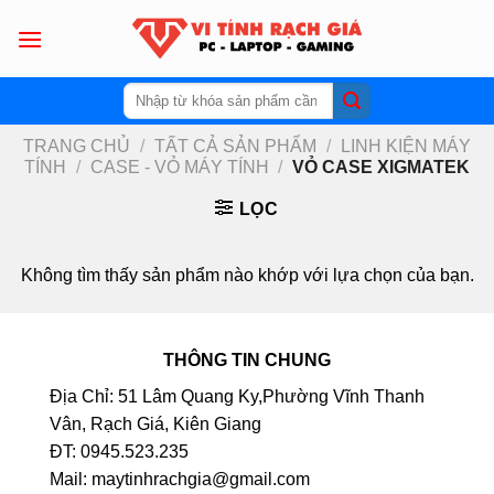
Skip
to
content
Tìm
kiếm:
TRANG CHỦ
/
TẤT CẢ SẢN PHẨM
/
LINH KIỆN MÁY
TÍNH
/
CASE - VỎ MÁY TÍNH
/
VỎ CASE XIGMATEK
LỌC
Không tìm thấy sản phẩm nào khớp với lựa chọn của bạn.
THÔNG TIN CHUNG
Địa Chỉ: 51 Lâm Quang Ky,Phường Vĩnh Thanh
Vân, Rạch Giá, Kiên Giang
ĐT: 0945.523.235
Mail: maytinhrachgia@gmail.com