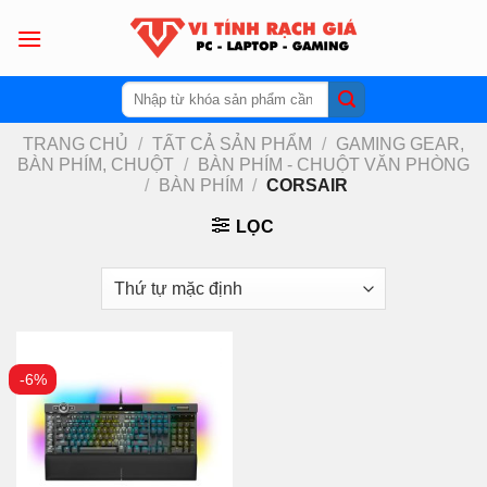
Skip
to
content
Tìm
kiếm:
TRANG CHỦ
/
TẤT CẢ SẢN PHẨM
/
GAMING GEAR,
BÀN PHÍM, CHUỘT
/
BÀN PHÍM - CHUỘT VĂN PHÒNG
/
BÀN PHÍM
/
CORSAIR
LỌC
-6%