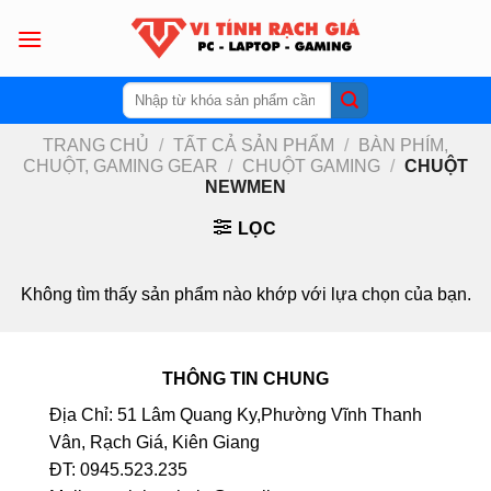
Skip
to
content
Tìm
kiếm:
TRANG CHỦ
/
TẤT CẢ SẢN PHẨM
/
BÀN PHÍM,
CHUỘT, GAMING GEAR
/
CHUỘT GAMING
/
CHUỘT
NEWMEN
LỌC
Không tìm thấy sản phẩm nào khớp với lựa chọn của bạn.
THÔNG TIN CHUNG
Địa Chỉ: 51 Lâm Quang Ky,Phường Vĩnh Thanh
Vân, Rạch Giá, Kiên Giang
ĐT: 0945.523.235