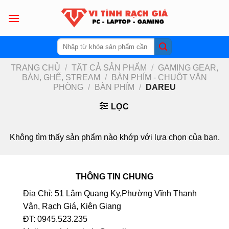
Skip
to
content
Tìm
kiếm:
TRANG CHỦ
/
TẤT CẢ SẢN PHẨM
/
GAMING GEAR,
BÀN, GHẾ, STREAM
/
BÀN PHÍM - CHUỘT VĂN
PHÒNG
/
BÀN PHÍM
/
DAREU
LỌC
Không tìm thấy sản phẩm nào khớp với lựa chọn của bạn.
THÔNG TIN CHUNG
Địa Chỉ: 51 Lâm Quang Ky,Phường Vĩnh Thanh
Vân, Rạch Giá, Kiên Giang
ĐT: 0945.523.235