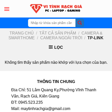
Skip
to
content
Tìm
kiếm:
TRANG CHỦ
/
TẤT CẢ SẢN PHẨM
/
CAMERA &
SMARTHOME
/
CAMERA NGOÀI TRỜI
/
TP-LINK
LỌC
Không tìm thấy sản phẩm nào khớp với lựa chọn của bạn.
THÔNG TIN CHUNG
Địa Chỉ: 51 Lâm Quang Ky,Phường Vĩnh Thanh
Vân, Rạch Giá, Kiên Giang
ĐT: 0945.523.235
Mail: maytinhrachgia@gmail.com