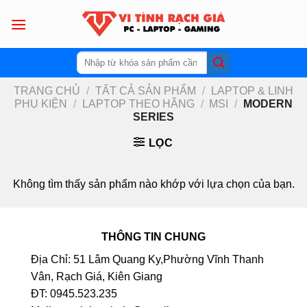
Skip
to
content
Tìm
kiếm:
TRANG CHỦ
/
TẤT CẢ SẢN PHẨM
/
LAPTOP & LINH
PHỤ KIỆN
/
LAPTOP THEO HÃNG
/
MSI
/
MODERN
SERIES
LỌC
Không tìm thấy sản phẩm nào khớp với lựa chọn của bạn.
THÔNG TIN CHUNG
Địa Chỉ: 51 Lâm Quang Ky,Phường Vĩnh Thanh
Vân, Rạch Giá, Kiên Giang
ĐT: 0945.523.235