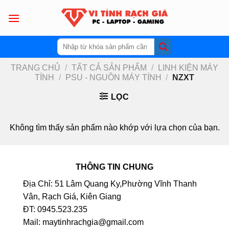
Skip
to
content
Tìm
kiếm:
TRANG CHỦ
/
TẤT CẢ SẢN PHẨM
/
LINH KIỆN MÁY
TÍNH
/
PSU - NGUỒN MÁY TÍNH
/
NZXT
LỌC
Không tìm thấy sản phẩm nào khớp với lựa chọn của bạn.
THÔNG TIN CHUNG
Địa Chỉ: 51 Lâm Quang Ky,Phường Vĩnh Thanh
Vân, Rạch Giá, Kiên Giang
ĐT: 0945.523.235
Mail: maytinhrachgia@gmail.com