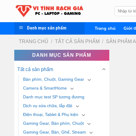
Skip
Tìm
to
kiếm:
content
Danh mục sản phẩm
Trang chủ
Giới t
TRANG CHỦ
/
TẤT CẢ SẢN PHẨM
/
SẢN PHẨM 
DANH MỤC SẢN PHẨM
Tất cả sản phẩm
Bàn phím, Chuột, Gaming Gear
Camera & SmartHome
Danh mục test SP tương đương
Dịch vụ sửa chữa, lắp đặt
Điện thoại, Tablet & Phụ kiện
Gaming Gear, Bàn phím, Chuột
Gaming Gear, Bàn, Ghế, Stream