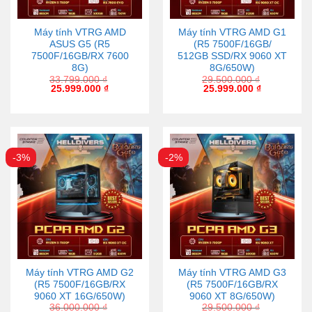
Máy tính VTRG AMD
Máy tính VTRG AMD G1
ASUS G5 (R5
(R5 7500F/16GB/
7500F/16GB/RX 7600
512GB SSD/RX 9060 XT
8G)
8G/650W)
33.799.000
₫
29.500.000
₫
25.999.000
₫
25.999.000
₫
-3%
-2%
Máy tính VTRG AMD G2
Máy tính VTRG AMD G3
(R5 7500F/16GB/RX
(R5 7500F/16GB/RX
9060 XT 16G/650W)
9060 XT 8G/650W)
36.000.000
₫
29.500.000
₫