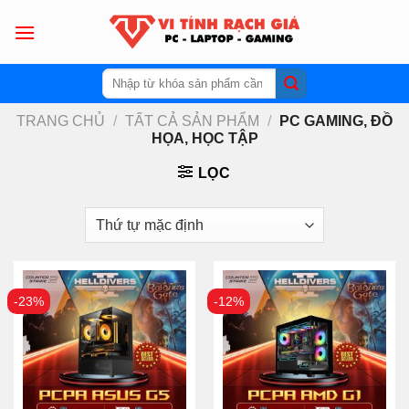
Skip
to
content
Tìm
kiếm:
TRANG CHỦ
/
TẤT CẢ SẢN PHẨM
/
PC GAMING, ĐỒ
HỌA, HỌC TẬP
LỌC
-23%
-12%