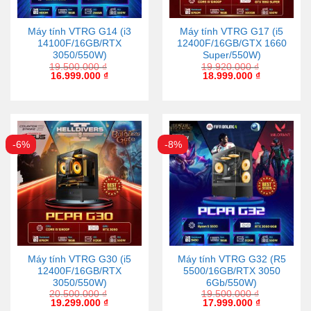
Máy tính VTRG G14 (i3
Máy tính VTRG G17 (i5
14100F/16GB/RTX
12400F/16GB/GTX 1660
3050/550W)
Super/550W)
19.500.000
₫
19.920.000
₫
16.999.000
₫
18.999.000
₫
-6%
-8%
Máy tính VTRG G30 (i5
Máy tính VTRG G32 (R5
12400F/16GB/RTX
5500/16GB/RTX 3050
3050/550W)
6Gb/550W)
20.500.000
₫
19.500.000
₫
19.299.000
₫
17.999.000
₫