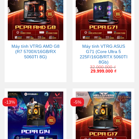
Máy tính VTRG AMD G8
Máy tính VTRG ASUS
(R7 5700X/16GB/RX
G71 (Core Ultra 5
5060TI 8G)
225F/16GB/RTX 5060TI
8Gb)
32.000.000
₫
29.999.000
₫
-13%
-5%