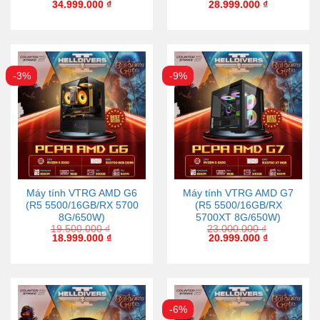
34.999.000
₫
28.999.000
₫
-3%
-9%
Máy tính VTRG AMD G6
Máy tính VTRG AMD G7
(R5 5500/16GB/RX 5700
(R5 5500/16GB/RX
8G/650W)
5700XT 8G/650W)
19.500.000
₫
23.000.000
₫
18.999.000
₫
20.999.000
₫
-6%