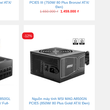
e/ ATX/
PCIE5 III (750W/ 80 Plus Bronze/ ATX/
Đen)
1.650.000
₫
1.459.000
₫
-12%
A850GL
Nguồn máy tính MSI MAG A850GN
 Full-
PCIE5 (850W/ 80 Plus Gold/ ATX/ Đen)