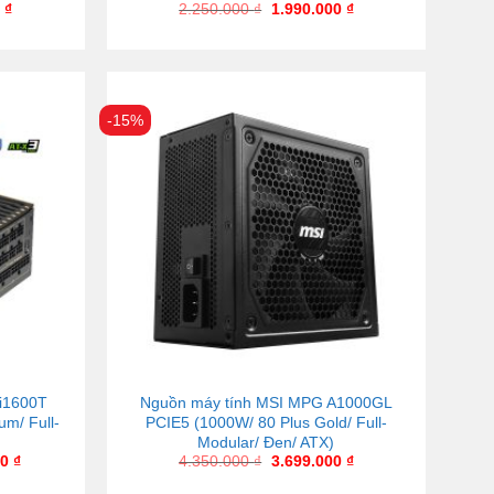
0
₫
2.250.000
₫
1.990.000
₫
-15%
i1600T
Nguồn máy tính MSI MPG A1000GL
um/ Full-
PCIE5 (1000W/ 80 Plus Gold/ Full-
Modular/ Đen/ ATX)
00
₫
4.350.000
₫
3.699.000
₫