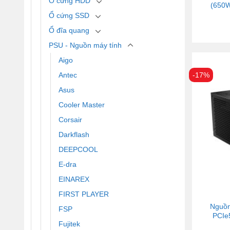
Ổ cứng HDD
(650W
Ổ cứng SSD
Ổ đĩa quang
PSU - Nguồn máy tính
Aigo
Antec
-17%
Asus
Cooler Master
Corsair
Darkflash
DEEPCOOL
E-dra
EINAREX
FIRST PLAYER
Nguồn
FSP
PCIe5
Fujitek