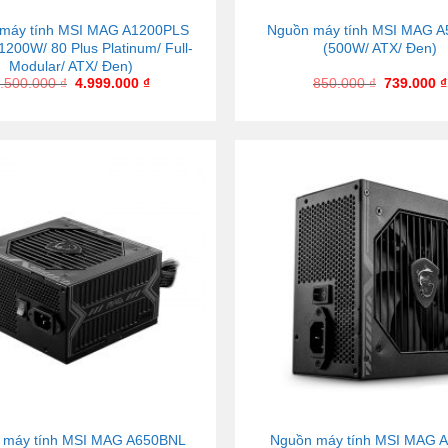
máy tính MSI MAG A1200PLS
Nguồn máy tính MSI MAG 
1200W/ 80 Plus Platinum/ Full-
(500W/ ATX/ Đen)
Modular/ ATX/ Đen)
.500.000
₫
4.999.000
₫
850.000
₫
739.000
₫
 máy tính MSI MAG A650BNL
Nguồn máy tính MSI MAG 