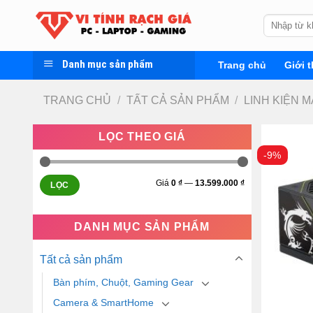
Skip
Tìm
to
kiếm:
content
Danh mục sản phẩm
Trang chủ
Giới t
TRANG CHỦ
/
TẤT CẢ SẢN PHẨM
/
LINH KIỆN M
LỌC THEO GIÁ
-9%
Giá
0 ₫
—
13.599.000 ₫
LỌC
DANH MỤC SẢN PHẨM
Tất cả sản phẩm
Bàn phím, Chuột, Gaming Gear
Camera & SmartHome