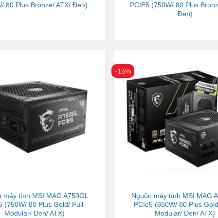
/ 80 Plus Bronze/ ATX/ Đen)
PCIE5 (750W/ 80 Plus Bronz
Đen)
-15%
 máy tính MSI MAG A750GL
Nguồn máy tính MSI MAG 
 (750W/ 80 Plus Gold/ Full-
PCIe5 (850W/ 80 Plus Gold/
Modular/ Đen/ ATX)
Modular/ Đen/ ATX)