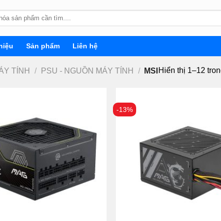
hiệu
Sản phẩm
Liên hệ
Hiển thị 1–12 tro
ÁY TÍNH
/
PSU - NGUỒN MÁY TÍNH
/
MSI
-13%