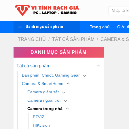
Skip
Tìm
to
kiếm:
content
Danh mục sản phẩm
Trang chủ
Giới t
TRANG CHỦ
/
TẤT CẢ SẢN PHẨM
/
CAMERA & 
DANH MỤC SẢN PHẨM
Tất cả sản phẩm
Bàn phím, Chuột, Gaming Gear
Camera & SmartHome
Camera giám sát
Camera ngoài trời
Camera trong nhà
EZVIZ
HIKvision