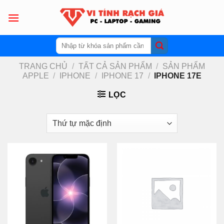
Skip
to
content
Tìm
kiếm:
TRANG CHỦ
/
TẤT CẢ SẢN PHẨM
/
SẢN PHẨM
APPLE
/
IPHONE
/
IPHONE 17
/
IPHONE 17E
LỌC