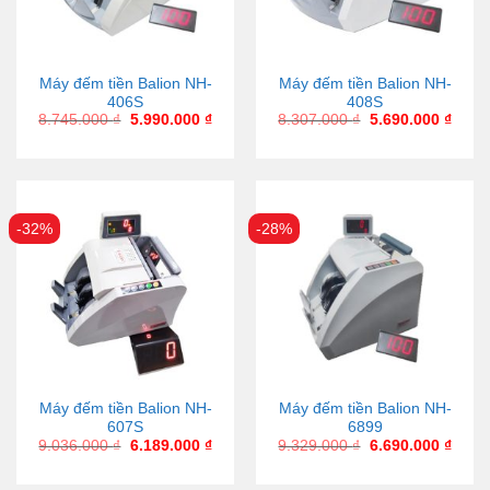
Máy đếm tiền Balion NH-
Máy đếm tiền Balion NH-
406S
408S
8.745.000
₫
5.990.000
₫
8.307.000
₫
5.690.000
₫
-32%
-28%
Máy đếm tiền Balion NH-
Máy đếm tiền Balion NH-
607S
6899
9.036.000
₫
6.189.000
₫
9.329.000
₫
6.690.000
₫