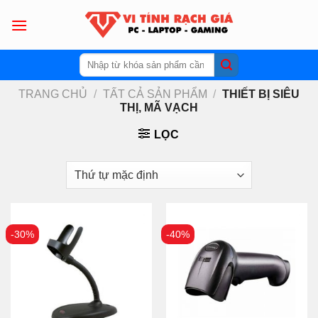
Skip
to
content
Tìm
kiếm:
TRANG CHỦ
/
TẤT CẢ SẢN PHẨM
/
THIẾT BỊ SIÊU
THỊ, MÃ VẠCH
LỌC
-30%
-40%