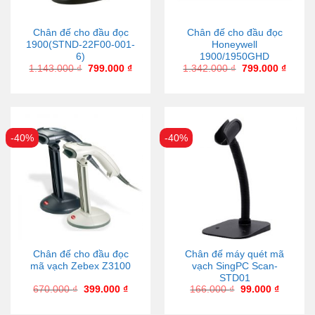
Chân đế cho đầu đọc
Chân đế cho đầu đọc
1900(STND-22F00-001-
Honeywell
6)
1900/1950GHD
1.143.000
₫
799.000
₫
1.342.000
₫
799.000
₫
-40%
-40%
Chân đế cho đầu đọc
Chân đế máy quét mã
mã vạch Zebex Z3100
vạch SingPC Scan-
STD01
670.000
₫
399.000
₫
166.000
₫
99.000
₫