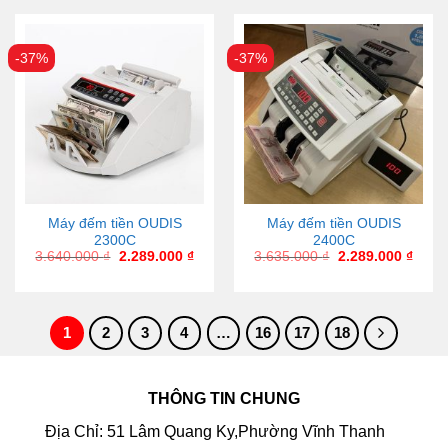
-37%
-37%
Máy đếm tiền OUDIS
Máy đếm tiền OUDIS
2300C
2400C
3.640.000
₫
2.289.000
₫
3.635.000
₫
2.289.000
₫
1
2
3
4
…
16
17
18
THÔNG TIN CHUNG
Địa Chỉ: 51 Lâm Quang Ky,Phường Vĩnh Thanh