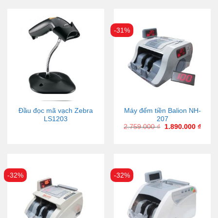
-31%
Đầu đọc mã vạch Zebra
Máy đếm tiền Balion NH-
LS1203
207
2.759.000
₫
1.890.000
₫
-32%
-32%