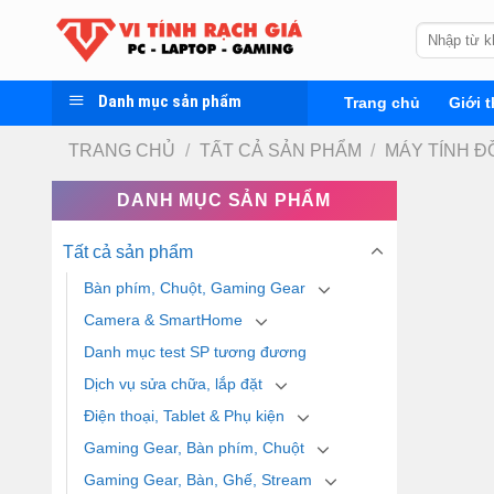
Skip
Tìm
to
kiếm:
content
Danh mục sản phẩm
Trang chủ
Giới t
TRANG CHỦ
/
TẤT CẢ SẢN PHẨM
/
MÁY TÍNH Đ
DANH MỤC SẢN PHẨM
Tất cả sản phẩm
Bàn phím, Chuột, Gaming Gear
Camera & SmartHome
Danh mục test SP tương đương
Dịch vụ sửa chữa, lắp đặt
Điện thoại, Tablet & Phụ kiện
Gaming Gear, Bàn phím, Chuột
Gaming Gear, Bàn, Ghế, Stream