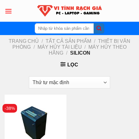
Skip
to
content
Tìm
kiếm:
TRANG CHỦ
/
TẤT CẢ SẢN PHẨM
/
THIẾT BỊ VĂN
PHÒNG
/
MÁY HỦY TÀI LIỆU
/
MÁY HỦY THEO
HÃNG
/
SILICON
LỌC
-38%