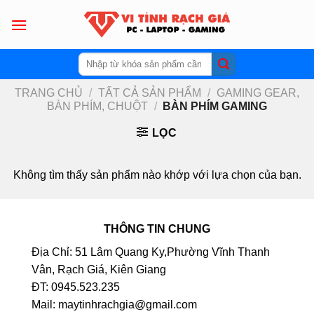
Skip
to
content
Tìm
kiếm:
TRANG CHỦ
/
TẤT CẢ SẢN PHẨM
/
GAMING GEAR,
BÀN PHÍM, CHUỘT
/
BÀN PHÍM GAMING
LỌC
Không tìm thấy sản phẩm nào khớp với lựa chọn của bạn.
THÔNG TIN CHUNG
Địa Chỉ: 51 Lâm Quang Ky,Phường Vĩnh Thanh
Vân, Rạch Giá, Kiên Giang
ĐT: 0945.523.235
Mail: maytinhrachgia@gmail.com