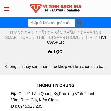
Skip
to
content
Tìm
kiếm:
TRANG CHỦ
/
TẤT CẢ SẢN PHẨM
/
CAMERA &
SMARTHOME
/
THIẾT BỊ SMARTHOME
/
TI VI
/
TIVI
CASPER
LỌC
Không tìm thấy sản phẩm nào khớp với lựa chọn của bạn.
THÔNG TIN CHUNG
Địa Chỉ: 51 Lâm Quang Ky,Phường Vĩnh Thanh
Vân, Rạch Giá, Kiên Giang
ĐT: 0945.523.235