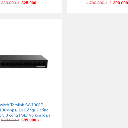
369.000
₫
325.000
₫
1.790.000
₫
1.390.00
witch Totolink SW1008P
/100Mbps/ 10 Cổng/ 2 cổng
it/ 8 cổng PoE/ Vỏ kim loại)
899.000
₫
699.000
₫