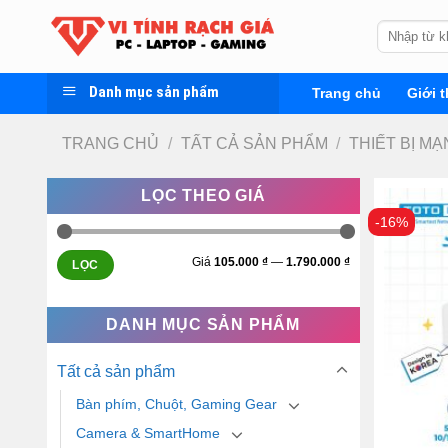
Skip
Tìm
to
kiếm:
content
Danh mục sản phẩm
Trang chủ
Giới t
TRANG CHỦ
/
TẤT CẢ SẢN PHẨM
/
THIẾT BỊ M
LỌC THEO GIÁ
-16%
Giá
105.000 ₫
—
1.790.000 ₫
LỌC
DANH MỤC SẢN PHẨM
Tất cả sản phẩm
Bàn phím, Chuột, Gaming Gear
Camera & SmartHome