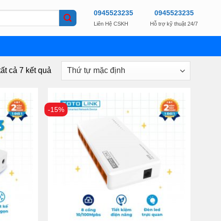
0945523235
0945523235
Liên Hệ CSKH
Hỗ trợ kỹ thuật 24/7
tất cả 7 kết quả
-15%