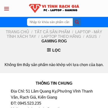
Skip
to
content
Tìm
kiếm:
TRANG CHỦ
/
TẤT CẢ SẢN PHẨM
/
LAPTOP - MÁY
TÍNH XÁCH TAY
/
LAPTOP THEO HÃNG
/
ASUS
/
GAMING ROG
LỌC
Không tìm thấy sản phẩm nào khớp với lựa chọn của bạn.
THÔNG TIN CHUNG
Địa Chỉ: 51 Lâm Quang Ky,Phường Vĩnh Thanh
Vân, Rạch Giá, Kiên Giang
ĐT: 0945.523.235