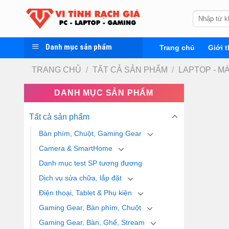
Skip
Tìm
to
kiếm:
content
Danh mục sản phẩm
Trang chủ
Giới t
TRANG CHỦ
/
TẤT CẢ SẢN PHẨM
/
LAPTOP - M
DANH MỤC SẢN PHẨM
Tất cả sản phẩm
Bàn phím, Chuột, Gaming Gear
Camera & SmartHome
Danh mục test SP tương đương
Dịch vụ sửa chữa, lắp đặt
Điện thoại, Tablet & Phụ kiện
Gaming Gear, Bàn phím, Chuột
Gaming Gear, Bàn, Ghế, Stream