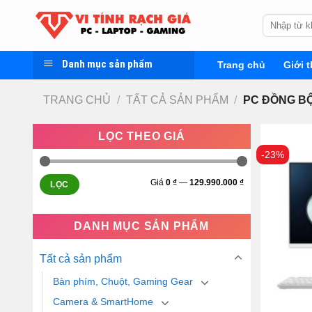
Skip
Tìm
to
kiếm:
content
Danh mục sản phẩm
Trang chủ
Giới t
TRANG CHỦ
/
TẤT CẢ SẢN PHẨM
/
PC ĐỒNG BỘ
LỌC THEO GIÁ
-23%
Giá
0 ₫
—
129.990.000 ₫
LỌC
DANH MỤC SẢN PHẨM
Tất cả sản phẩm
Bàn phím, Chuột, Gaming Gear
Camera & SmartHome