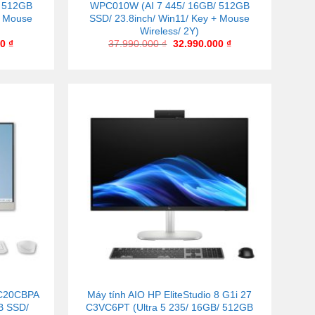
/ 512GB
WPC010W (AI 7 445/ 16GB/ 512GB
+ Mouse
SSD/ 23.8inch/ Win11/ Key + Mouse
Wireless/ 2Y)
00
₫
37.990.000
₫
32.990.000
₫
 C20CBPA
Máy tính AIO HP EliteStudio 8 G1i 27
B SSD/
C3VC6PT (Ultra 5 235/ 16GB/ 512GB