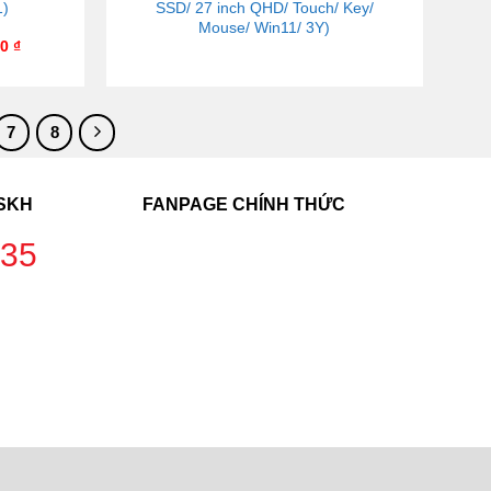
1)
SSD/ 27 inch QHD/ Touch/ Key/
Mouse/ Win11/ 3Y)
00
₫
7
8
CSKH
FANPAGE CHÍNH THỨC
235