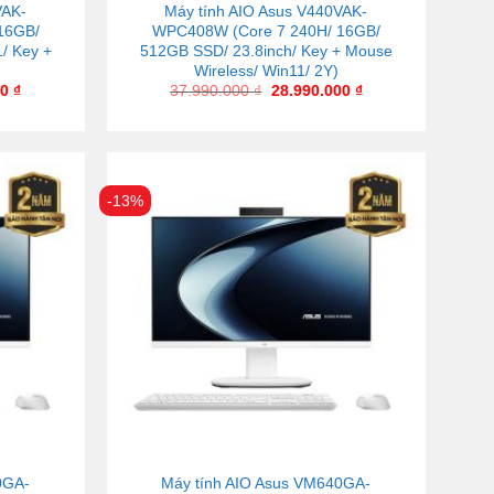
VAK-
Máy tính AIO Asus V440VAK-
16GB/
WPC408W (Core 7 240H/ 16GB/
/ Key +
512GB SSD/ 23.8inch/ Key + Mouse
Wireless/ Win11/ 2Y)
00
₫
37.990.000
₫
28.990.000
₫
-13%
0GA-
Máy tính AIO Asus VM640GA-