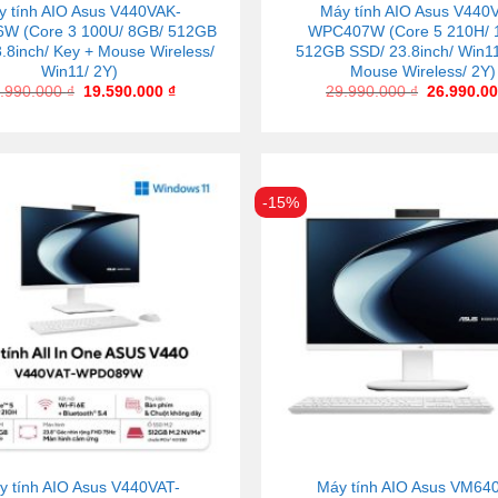
y tính AIO Asus V440VAK-
Máy tính AIO Asus V440
W (Core 3 100U/ 8GB/ 512GB
WPC407W (Core 5 210H/ 
.8inch/ Key + Mouse Wireless/
512GB SSD/ 23.8inch/ Win11
Win11/ 2Y)
Mouse Wireless/ 2Y)
.990.000
₫
19.590.000
₫
29.990.000
₫
26.990.0
-15%
y tính AIO Asus V440VAT-
Máy tính AIO Asus VM64