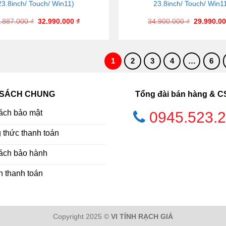
23.8inch/ Touch/ Win11)
23.8inch/ Touch/ Win1
.887.000
₫
32.990.000
₫
34.900.000
₫
29.990.0
1
2
3
4
…
6
 SÁCH CHUNG
Tổng đài bán hàng & 
ách bảo mật
0945.523.
thức thanh toán
ách bảo hành
h thanh toán
Copyright 2025 ©
VI TÍNH RẠCH GIÁ