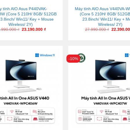
y tính AIO Asus P440VAK-
Máy tính AIO Asus V440VA
W (Core 5 210H/ 8GB/ 512GB
(Core 5 210H/ 8GB/ 512G
3.8inch/ Win11/ Key + Mouse
23.8inch/ Win11/ Key + 
Wireless/ 2Y)
Wireless/ 2Y)
.990.000
₫
23.190.000
₫
27.990.000
₫
22.390.0
-10%