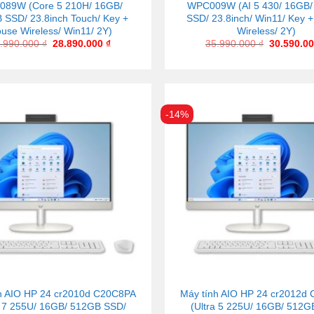
89W (Core 5 210H/ 16GB/
WPC009W (AI 5 430/ 16GB
 SSD/ 23.8inch Touch/ Key +
SSD/ 23.8inch/ Win11/ Key 
use Wireless/ Win11/ 2Y)
Wireless/ 2Y)
.990.000
₫
28.890.000
₫
35.990.000
₫
30.590.0
-14%
h AIO HP 24 cr2010d C20C8PA
Máy tính AIO HP 24 cr2012d
a 7 255U/ 16GB/ 512GB SSD/
(Ultra 5 225U/ 16GB/ 512G