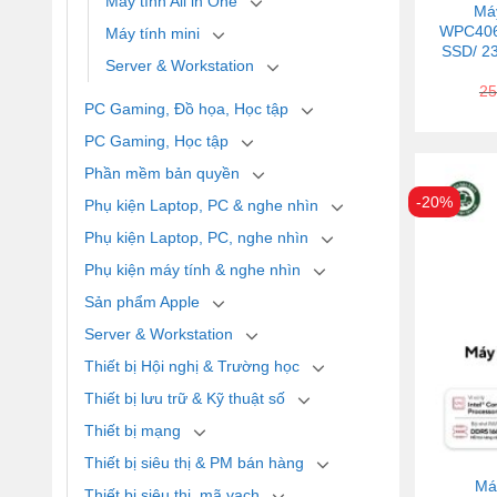
Máy tính All in One
Má
WPC406
Máy tính mini
SSD/ 23
Server & Workstation
25
PC Gaming, Đồ họa, Học tập
PC Gaming, Học tập
Phần mềm bản quyền
-20%
Phụ kiện Laptop, PC & nghe nhìn
Phụ kiện Laptop, PC, nghe nhìn
Phụ kiện máy tính & nghe nhìn
Sản phẩm Apple
Server & Workstation
Thiết bị Hội nghị & Trường học
Thiết bị lưu trữ & Kỹ thuật số
Thiết bị mạng
Thiết bị siêu thị & PM bán hàng
Má
Thiết bị siêu thị, mã vạch