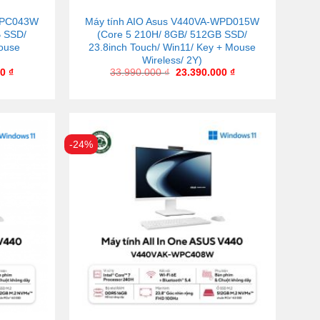
-WPC043W
Máy tính AIO Asus V440VA-WPD015W
B SSD/
(Core 5 210H/ 8GB/ 512GB SSD/
Mouse
23.8inch Touch/ Win11/ Key + Mouse
Wireless/ 2Y)
00
₫
33.990.000
₫
23.390.000
₫
-24%